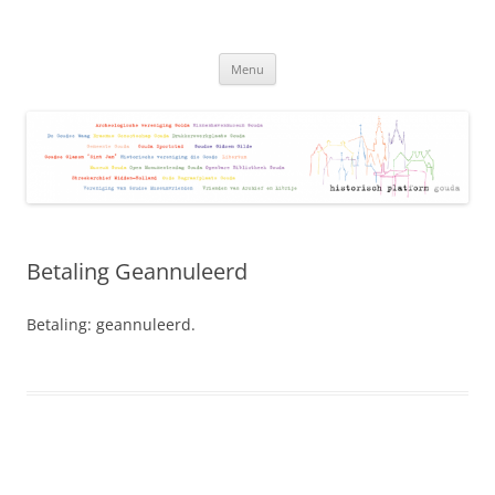
Ga
naar
Historisch Platform Gouda
de
Samenwerkingsverband Cultuurhistorie Gouda
inhoud
Menu
Betaling Geannuleerd
Betaling: geannuleerd.