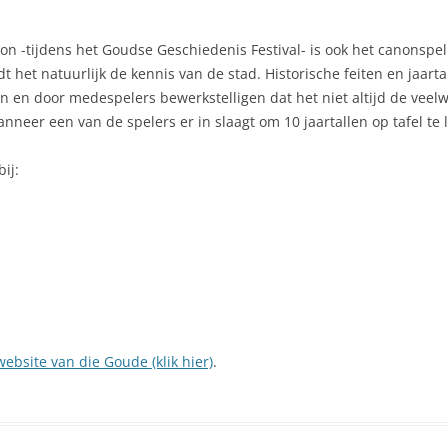
non -tijdens het Goudse Geschiedenis Festival- is ook het canonspe
dt het natuurlijk de kennis van de stad. Historische feiten en jaar
n en door medespelers bewerkstelligen dat het niet altijd de veelwe
neer een van de spelers er in slaagt om 10 jaartallen op tafel te 
ij:
website van die Goude (klik hier)
.